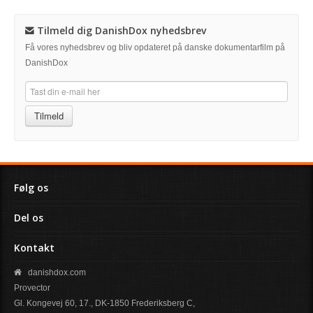
Tilmeld dig DanishDox nyhedsbrev
Få vores nyhedsbrev og bliv opdateret på danske dokumentarfilm på
DanishDox
Tilmeld
Følg os
Del os
Kontakt
danishdox.com
Provector
Gl. Kongevej 60, 17., DK-1850 Frederiksberg C,