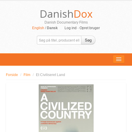
Danish
Dox
Danish Documentary Films
English
/
Dansk
Log ind
-
Opret bruger
Søg
Forside
/
Film
/
Et Civiliseret Land
ALLE FILM
PERSONER
SUPPORT
KONTAKT