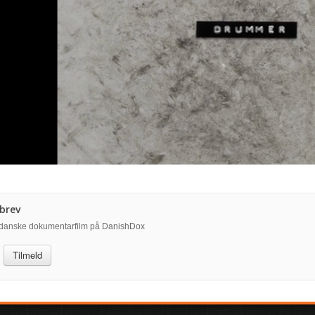
brev
å danske dokumentarfilm på DanishDox
Tilmeld