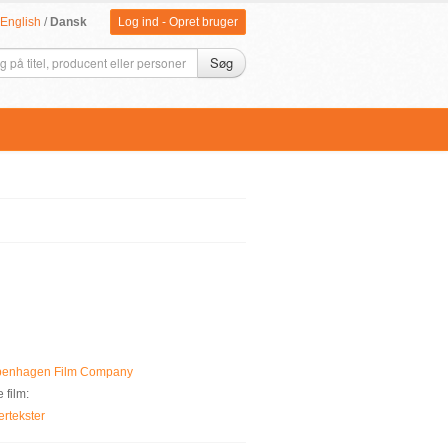
English
/
Dansk
Log ind
-
Opret bruger
Søg
enhagen Film Company
 film:
rtekster