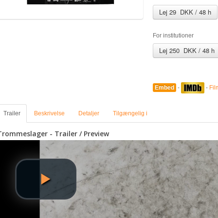
Lej 29 DKK / 48 h
For institutioner
Lej 250 DKK / 48 h
Embed
-
-
Fil
Trailer
Beskrivelse
Detaljer
Tilgængelig i
Trommeslager - Trailer / Preview