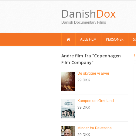
Danish
Dox
Danish Documentary Films
ALLE FILM
PERSONER
S
Andre film fra "Copenhagen
F
Film Company"
De skygger vi arver
29 DKK
Kampen om Grønland
39 DKK
Minder fra Palæstina
29 DKK