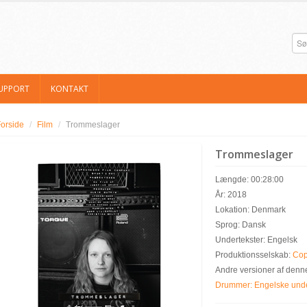
UPPORT
KONTAKT
orside
/
Film
/
Trommeslager
Trommeslager
Længde: 00:28:00
År: 2018
Lokation: Denmark
Sprog: Dansk
Undertekster: Engelsk
Produktionsselskab:
Cop
Andre versioner af denne
Drummer: Engelske unde