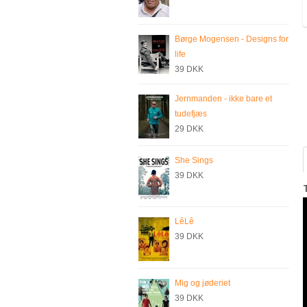
Børge Mogensen - Designs for
life
39 DKK
Jernmanden - ikke bare et
tudefjæs
29 DKK
She Sings
39 DKK
LêLê
39 DKK
Mig og jøderiet
39 DKK