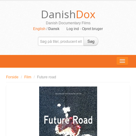
Danish
Dox
Danish Documentary Films
English
/
Dansk
Log ind
-
Opret bruger
Søg
Forside
/
Film
/
Future road
ALLE FILM
PERSONER
SUPPORT
KONTAKT