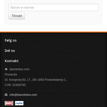
Tilmeld
Følg os
Del os
Kontakt
danishdox.com
Provector
Gl. Kongevej 60, 17., DK-1850 Frederiksberg C,
CVR: 32469795
info@danishdox.com