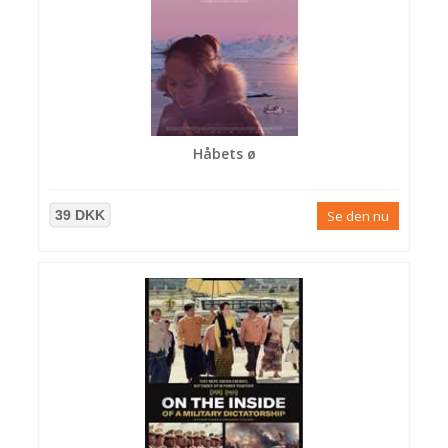
Håbets ø
39 DKK
Se den nu