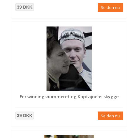
39 DKK
Se den nu
Forsvindingsnummeret og Kaptajnens skygge
39 DKK
Se den nu