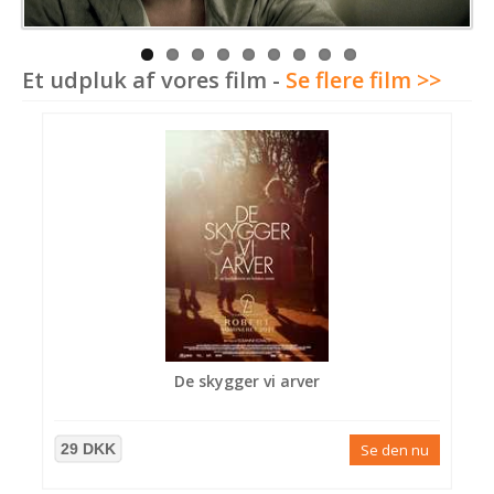
Et udpluk af vores film -
Se flere film >>
De skygger vi arver
29 DKK
Se den nu