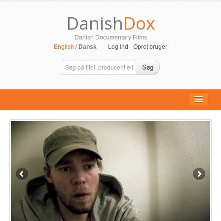
Danish
Dox
Danish Documentary Films
English
/
Dansk
Log ind
-
Opret bruger
Søg
ALLE FILM
PERSONER
SUPPORT
KONTAKT