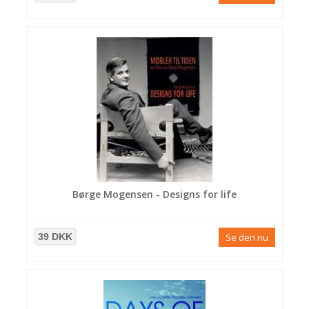
Børge Mogensen - Designs for life
39 DKK
Se den nu