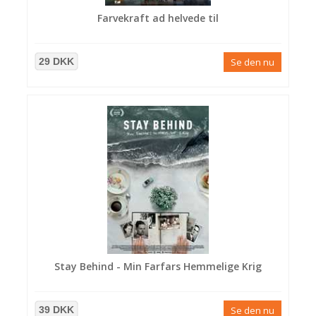
Farvekraft ad helvede til
29 DKK
Se den nu
Stay Behind - Min Farfars Hemmelige Krig
39 DKK
Se den nu