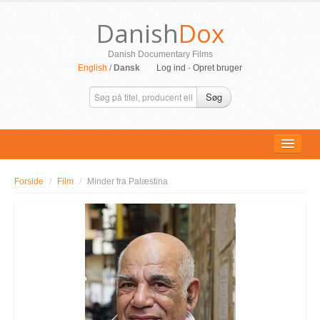
Danish
Dox
Danish Documentary Films
English
/
Dansk
Log ind
-
Opret bruger
Søg
Forside
/
Film
/
Minder fra Palæstina
ALLE FILM
PERSONER
SUPPORT
KONTAKT