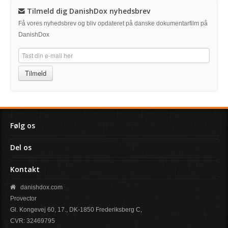
Tilmeld dig DanishDox nyhedsbrev
Få vores nyhedsbrev og bliv opdateret på danske dokumentarfilm på
DanishDox
Tilmeld
Følg os
Del os
Kontakt
danishdox.com
Provector
Gl. Kongevej 60, 17., DK-1850 Frederiksberg C,
CVR: 32469795