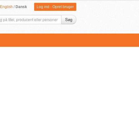
English
/
Dansk
Log ind
-
Opret bruger
Søg