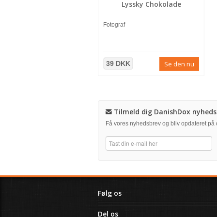
Lyssky Chokolade
Fotograf
39 DKK
Se den nu
Tilmeld dig DanishDox nyheds
Få vores nyhedsbrev og bliv opdateret p
Følg os
Del os