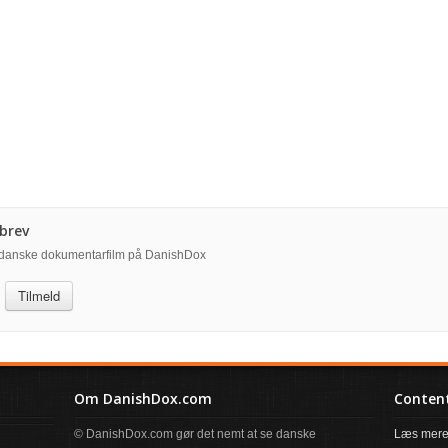
brev
å danske dokumentarfilm på DanishDox
Tilmeld
Om DanishDox.com
Content
© DanishDox.com gør det nemt at se danske
Læs mere 