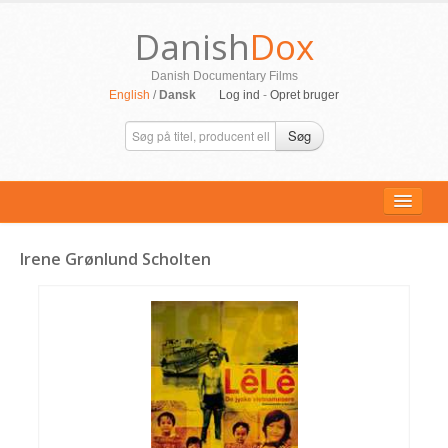
Danish
Dox
Danish Documentary Films
English
/
Dansk
Log ind
-
Opret bruger
Søg
Irene Grønlund Scholten
ALLE FILM
PERSONER
SUPPORT
KONTAKT