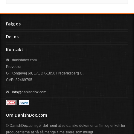
Følg os
Del os
Kontakt
danishdox.com
Provector
Gl. Kongevej 60, 17., DK-1850 Frederiksberg C,
CVR: 32469795
info@danishdox.com
Om DanishDox.com
© DanishDox.com gør det nemt at se danske dokumentarfilm og enkelt for
producenterne at nå så mange filmelskere som muligt