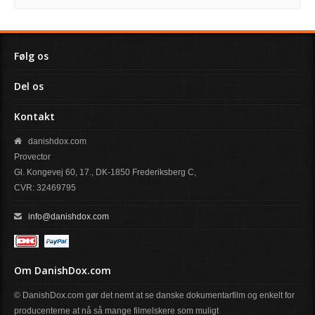
Følg os
Del os
Kontakt
danishdox.com
Provector
Gl. Kongevej 60, 17., DK-1850 Frederiksberg C,
CVR: 32469795
info@danishdox.com
Om DanishDox.com
© DanishDox.com gør det nemt at se danske dokumentarfilm og enkelt for
producenterne at nå så mange filmelskere som muligt