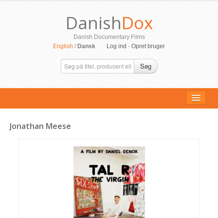
Danish
Dox
Danish Documentary Films
English
/
Dansk
Log ind
-
Opret bruger
Søg
Jonathan Meese
ALLE FILM
PERSONER
SUPPORT
KONTAKT