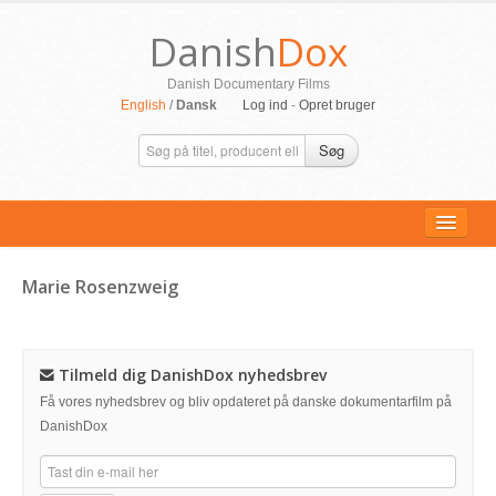
Danish
Dox
Danish Documentary Films
English
/
Dansk
Log ind
-
Opret bruger
Søg
Marie Rosenzweig
ALLE FILM
PERSONER
Tilmeld dig DanishDox nyhedsbrev
SUPPORT
Få vores nyhedsbrev og bliv opdateret på danske dokumentarfilm på
DanishDox
KONTAKT