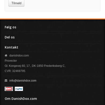
Tilmeld
Følg os
Del os
Kontakt
danishdox.com
Provector
Gl. Kongevej 60, 17., DK-1850 Frederiksberg C,
CVR: 32469795
info@danishdox.com
Om DanishDox.com