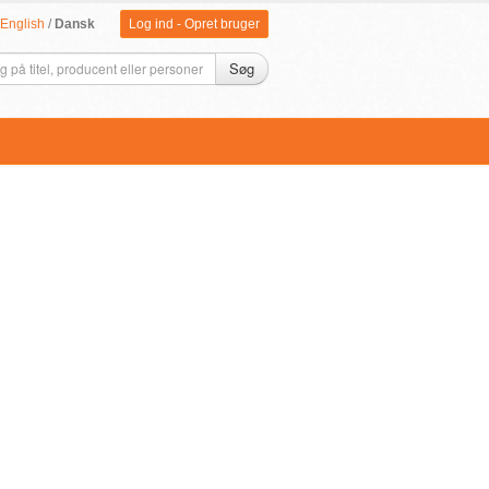
English
/
Dansk
Log ind
-
Opret bruger
Søg