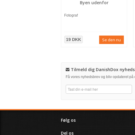
Byen udenfor
Fotograf
19 DKK
Se den nu
Tilmeld dig DanishDox nyheds
Få vores nyhedsbrev og bliv opdateret p
Følg os
Del os