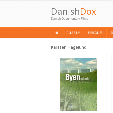
Danish
Dox
Danish Documentary Films
ALLE FILM
PERSONER
S
Karsten Hagelund