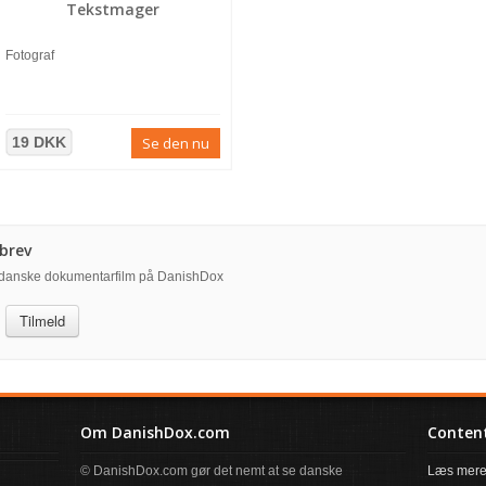
Tekstmager
Fotograf
19 DKK
Se den nu
brev
å danske dokumentarfilm på DanishDox
Tilmeld
Om DanishDox.com
Content
© DanishDox.com gør det nemt at se danske
Læs mere 