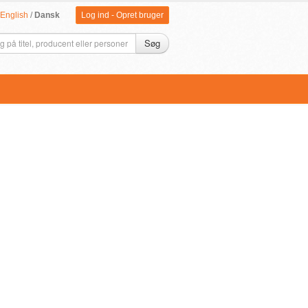
English
/
Dansk
Log ind
-
Opret bruger
Søg