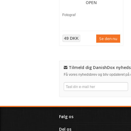
OPEN
Fotograf
49 DKK
Se den nu
Tilmeld dig DanishDox nyheds
Få vores nyhedsbrev og bliv opdateret p
Følg os
Del os