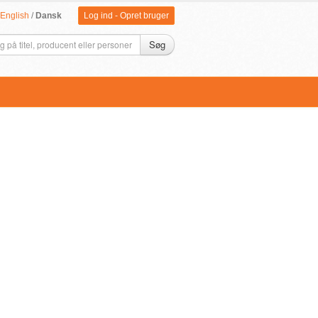
English
/
Dansk
Log ind
-
Opret bruger
Søg