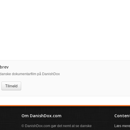
brev
å danske dokumentarfilm på DanishDox
Tilmeld
Om DanishDox.com
Content
© DanishDox.com gør det nemt at se danske
Læs mere 