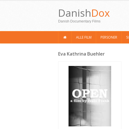
Danish
Dox
Danish Documentary Films
ALLE FILM
PERSONER
S
Eva Kathrina Buehler