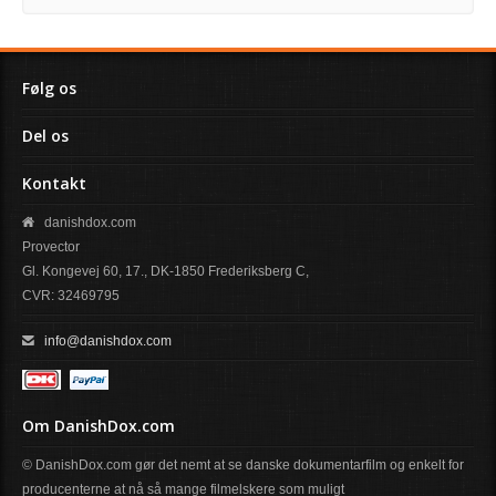
Følg os
Del os
Kontakt
danishdox.com
Provector
Gl. Kongevej 60, 17., DK-1850 Frederiksberg C,
CVR: 32469795
info@danishdox.com
Om DanishDox.com
© DanishDox.com gør det nemt at se danske dokumentarfilm og enkelt for
producenterne at nå så mange filmelskere som muligt