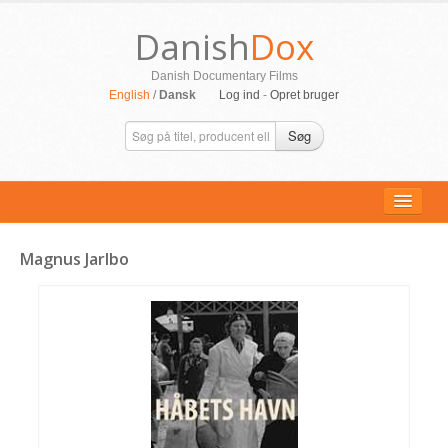
Danish
Dox
Danish Documentary Films
English
/
Dansk
Log ind
-
Opret bruger
Søg
Magnus Jarlbo
ALLE FILM
PERSONER
SUPPORT
KONTAKT