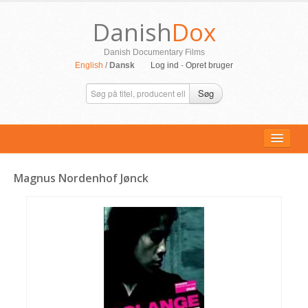
Danish
Dox
Danish Documentary Films
English
/
Dansk
Log ind
-
Opret bruger
Søg
Magnus Nordenhof Jønck
ALLE FILM
PERSONER
SUPPORT
KONTAKT