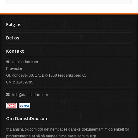
Følg os
Del os
Kontakt
danishdox.com
Provector
Gl. Kongevej 60, 17., DK-1850 Frederiksberg C,
CVR: 32469795
info@danishdox.com
Om DanishDox.com
© DanishDox.com gør det nemt at se danske dokumentarfilm og enkelt for
producenterne at nå så mange filmelskere som muligt