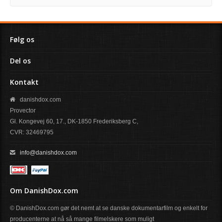
Følg os
Del os
Kontakt
danishdox.com
Provector
Gl. Kongevej 60, 17., DK-1850 Frederiksberg C,
CVR: 32469795
info@danishdox.com
Om DanishDox.com
© DanishDox.com gør det nemt at se danske dokumentarfilm og enkelt for
producenterne at nå så mange filmelskere som muligt