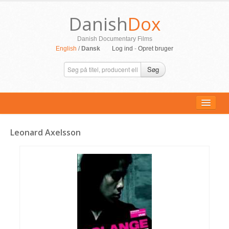
Danish
Dox
Danish Documentary Films
English
/
Dansk
Log ind
-
Opret bruger
Søg
Leonard Axelsson
ALLE FILM
PERSONER
SUPPORT
KONTAKT