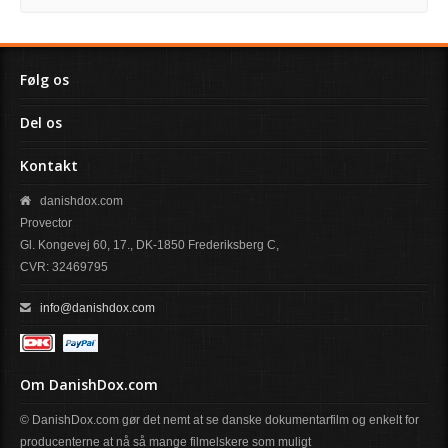
Følg os
Del os
Kontakt
danishdox.com
Provector
Gl. Kongevej 60, 17., DK-1850 Frederiksberg C,
CVR: 32469795
info@danishdox.com
Om DanishDox.com
© DanishDox.com gør det nemt at se danske dokumentarfilm og enkelt for
producenterne at nå så mange filmelskere som muligt