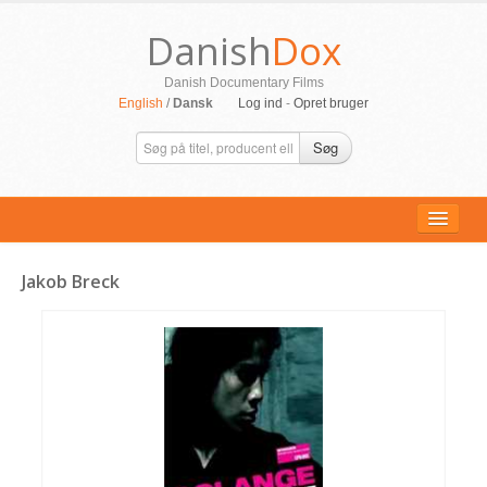
Danish
Dox
Danish Documentary Films
English
/
Dansk
Log ind
-
Opret bruger
Søg
Jakob Breck
ALLE FILM
PERSONER
SUPPORT
KONTAKT