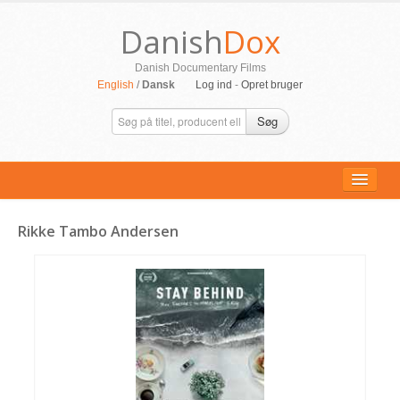
Danish
Dox
Danish Documentary Films
English
/
Dansk
Log ind
-
Opret bruger
Søg
Rikke Tambo Andersen
ALLE FILM
PERSONER
SUPPORT
KONTAKT