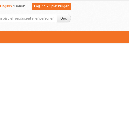
English
/
Dansk
Log ind
-
Opret bruger
Søg