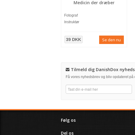
Medicin der dræber
Fotograf
Instruktør
39 DKK
Se den nu
Tilmeld dig DanishDox nyheds
Få vores nyhedsbrev og bliv opdateret p
Følg os
Del os