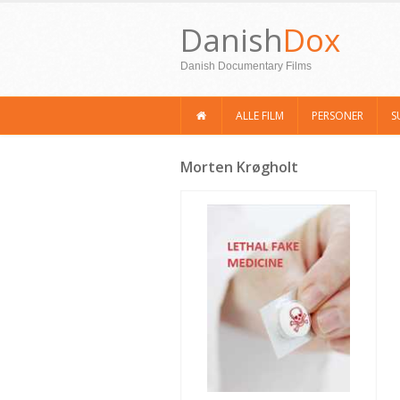
Danish
Dox
Danish Documentary Films
ALLE FILM
PERSONER
S
Morten Krøgholt