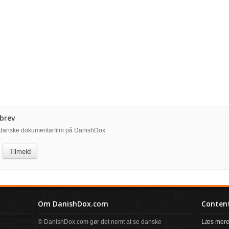
brev
å danske dokumentarfilm på DanishDox
Tilmeld
Om DanishDox.com
Content
© DanishDox.com gør det nemt at se danske
Læs mere 