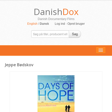
Danish
Dox
Danish Documentary Films
English
/
Dansk
Log ind
-
Opret bruger
Søg
Jeppe Bødskov
ALLE FILM
PERSONER
SUPPORT
KONTAKT