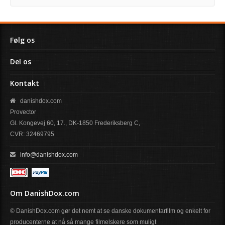
Følg os
Del os
Kontakt
danishdox.com
Provector
Gl. Kongevej 60, 17., DK-1850 Frederiksberg C,
CVR: 32469795
info@danishdox.com
Om DanishDox.com
© DanishDox.com gør det nemt at se danske dokumentarfilm og enkelt for
producenterne at nå så mange filmelskere som muligt