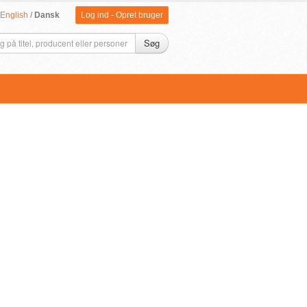
English
/
Dansk
Log ind
-
Opret bruger
Søg