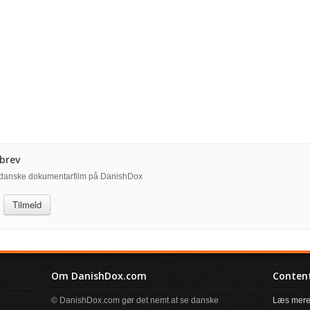
brev
å danske dokumentarfilm på DanishDox
Tilmeld
Om DanishDox.com
Content
© DanishDox.com gør det nemt at se danske
Læs mere 