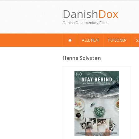
Danish
Dox
Danish Documentary Films
ALLE FILM
PERSONER
S
Hanne Sølvsten