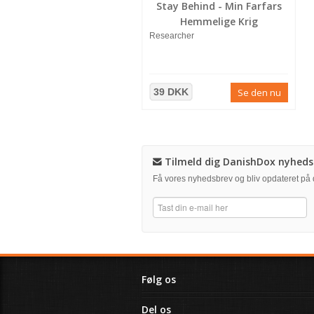
Stay Behind - Min Farfars
Hemmelige Krig
Researcher
39 DKK
Se den nu
Tilmeld dig DanishDox nyheds
Få vores nyhedsbrev og bliv opdateret p
Følg os
Del os