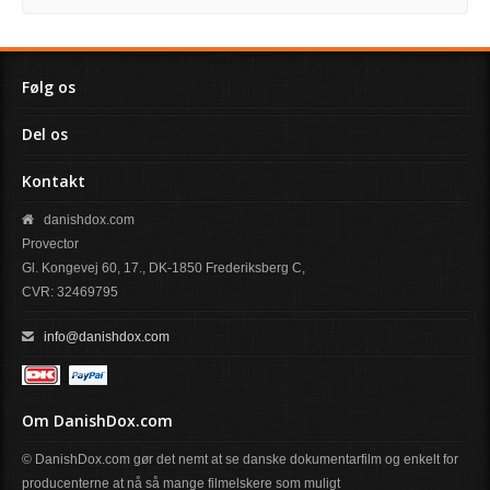
Følg os
Del os
Kontakt
danishdox.com
Provector
Gl. Kongevej 60, 17., DK-1850 Frederiksberg C,
CVR: 32469795
info@danishdox.com
Om DanishDox.com
© DanishDox.com gør det nemt at se danske dokumentarfilm og enkelt for
producenterne at nå så mange filmelskere som muligt