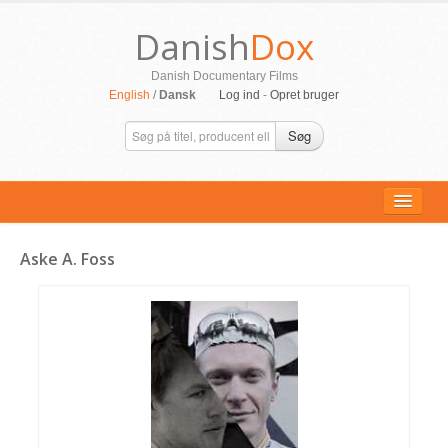
Danish
Dox
Danish Documentary Films
English
/
Dansk
Log ind
-
Opret bruger
Søg
Aske A. Foss
ALLE FILM
PERSONER
SUPPORT
KONTAKT