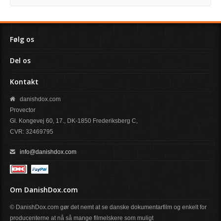
Følg os
Del os
Kontakt
danishdox.com
Provector
Gl. Kongevej 60, 17., DK-1850 Frederiksberg C,
CVR: 32469795
info@danishdox.com
Om DanishDox.com
© DanishDox.com gør det nemt at se danske dokumentarfilm og enkelt for
producenterne at nå så mange filmelskere som muligt