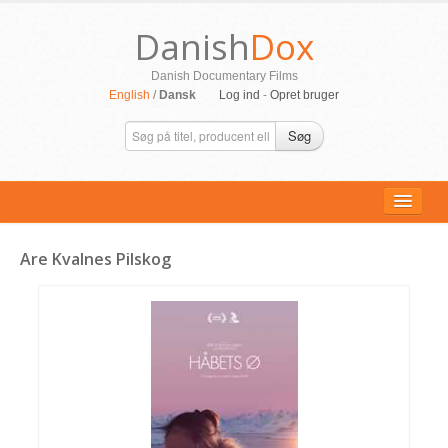
Danish
Dox
Danish Documentary Films
English
/
Dansk
Log ind
-
Opret bruger
Søg
Are Kvalnes Pilskog
ALLE FILM
PERSONER
SUPPORT
KONTAKT