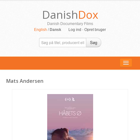
Danish
Dox
Danish Documentary Films
English
/
Dansk
Log ind
-
Opret bruger
Søg
Mats Andersen
ALLE FILM
PERSONER
SUPPORT
KONTAKT