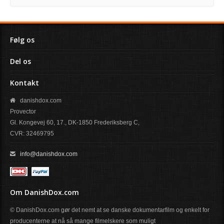
Følg os
Del os
Kontakt
danishdox.com
Provector
Gl. Kongevej 60, 17., DK-1850 Frederiksberg C,
CVR: 32469795
info@danishdox.com
Om DanishDox.com
© DanishDox.com gør det nemt at se danske dokumentarfilm og enkelt for
producenterne at nå så mange filmelskere som muligt