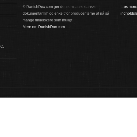
© DanishDox.com gør det nemt at se danske
Læs mere 
dokumentarfilm og enkelt for producenterne at nå så
indholds
mange filmelskere som muligt
Mere om DanishDox.com
 C,