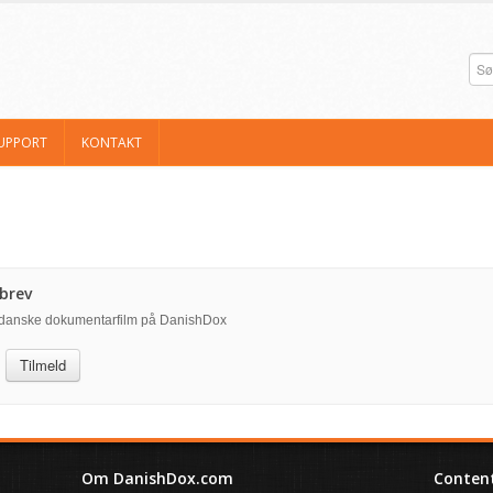
UPPORT
KONTAKT
brev
å danske dokumentarfilm på DanishDox
Tilmeld
Om DanishDox.com
Content