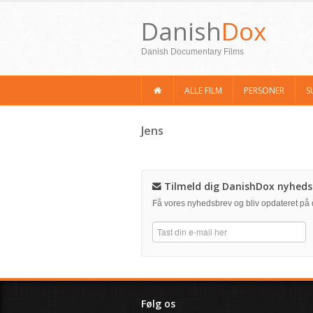
Danish
Dox
Danish Documentary Films
ALLE FILM
PERSONER
S
Jens
Tilmeld dig DanishDox nyheds
Få vores nyhedsbrev og bliv opdateret p
Følg os