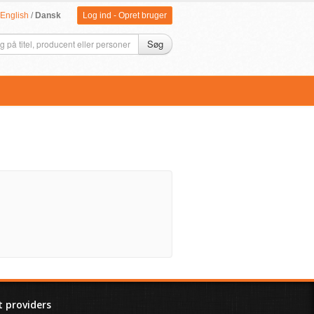
English
/
Dansk
Log ind
-
Opret bruger
Søg
 providers