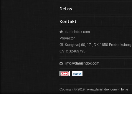
Del os
Kontakt
danishdox.com
Provector
Gl. Kongevej 60, 17., DK-1850 Frederiksberg
CVR: 32469795
info@danishdox.com
Copyright © 2019 |
www.danishdox.com
-
Home