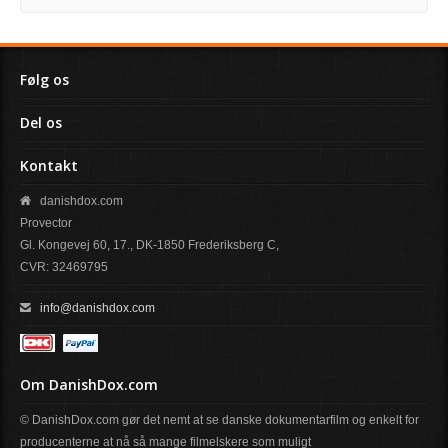
Følg os
Del os
Kontakt
danishdox.com
Provector
Gl. Kongevej 60, 17., DK-1850 Frederiksberg C,
CVR: 32469795
info@danishdox.com
Om DanishDox.com
© DanishDox.com gør det nemt at se danske dokumentarfilm og enkelt for
producenterne at nå så mange filmelskere som muligt