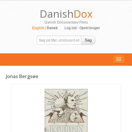
Danish
Dox
Danish Documentary Films
English
/
Dansk
Log ind
-
Opret bruger
Søg
Jonas Bergsøe
ALLE FILM
PERSONER
SUPPORT
KONTAKT