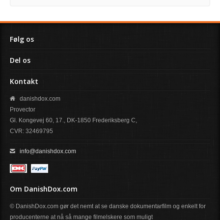
Følg os
Del os
Kontakt
danishdox.com
Provector
Gl. Kongevej 60, 17., DK-1850 Frederiksberg C,
CVR: 32469795
info@danishdox.com
Om DanishDox.com
© DanishDox.com gør det nemt at se danske dokumentarfilm og enkelt for
producenterne at nå så mange filmelskere som muligt