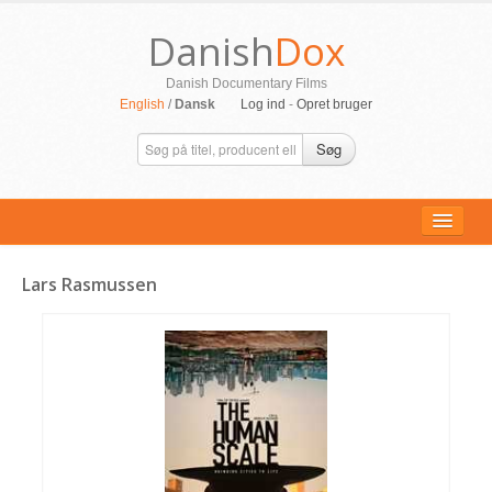
Danish
Dox
Danish Documentary Films
English
/
Dansk
Log ind
-
Opret bruger
Søg
Lars Rasmussen
ALLE FILM
PERSONER
SUPPORT
KONTAKT