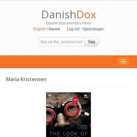
Danish
Dox
Danish Documentary Films
English
/
Dansk
Log ind
-
Opret bruger
Søg
Maria Kristensen
ALLE FILM
PERSONER
SUPPORT
KONTAKT