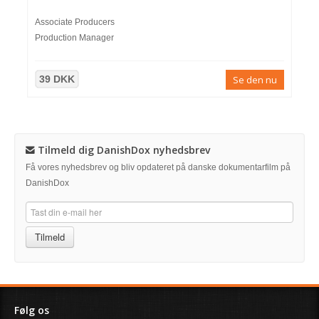
Associate Producers
Production Manager
39 DKK
Se den nu
Tilmeld dig DanishDox nyhedsbrev
Få vores nyhedsbrev og bliv opdateret på danske dokumentarfilm på
DanishDox
Tilmeld
Følg os