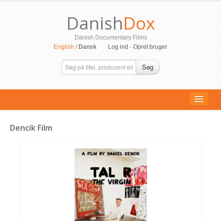
Danish
Dox
Danish Documentary Films
English
/
Dansk
Log ind
-
Opret bruger
Søg
Dencik Film
ALLE FILM
PERSONER
SUPPORT
KONTAKT