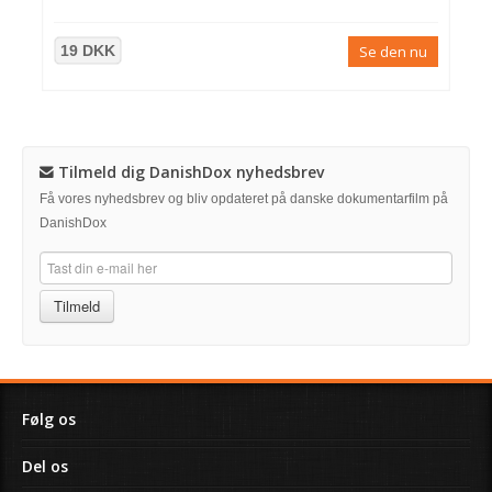
19 DKK
Se den nu
Tilmeld dig DanishDox nyhedsbrev
Få vores nyhedsbrev og bliv opdateret på danske dokumentarfilm på
DanishDox
Tilmeld
Følg os
Del os