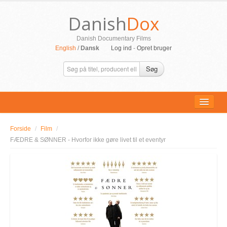
Danish
Dox
Danish Documentary Films
English
/
Dansk
Log ind
-
Opret bruger
Søg
Forside
/
Film
/
ALLE FILM
FÆDRE & SØNNER - Hvorfor ikke gøre livet til et eventyr
PERSONER
SUPPORT
KONTAKT