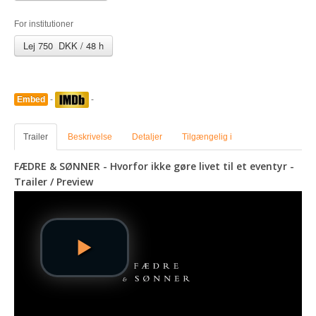
For institutioner
Lej 750 DKK / 48 h
Embed
-
-
Trailer
Beskrivelse
Detaljer
Tilgængelig i
FÆDRE & SØNNER - Hvorfor ikke gøre livet til et eventyr -
Trailer / Preview