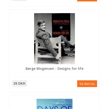
Børge Mogensen - Designs for life
39 DKK
Se den nu