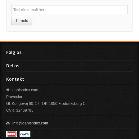
Tilmeld
Følg os
Del os
Kontakt
danishdox.com
Provector
Gl. Kongevej 60, 17., DK-1850 Frederiksberg C,
CVR: 32469795
info@danishdox.com