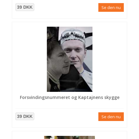
39 DKK
Se den nu
Forsvindingsnummeret og Kaptajnens skygge
39 DKK
Se den nu