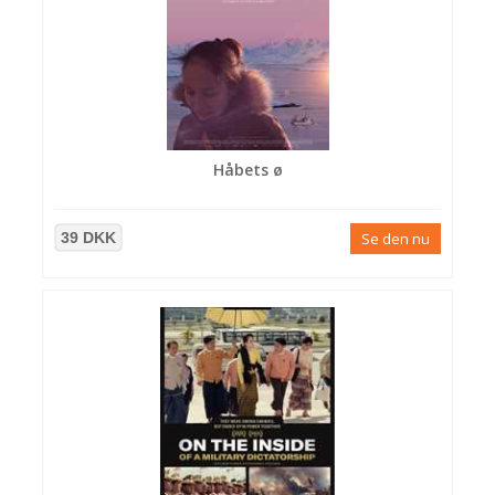
Håbets ø
39 DKK
Se den nu