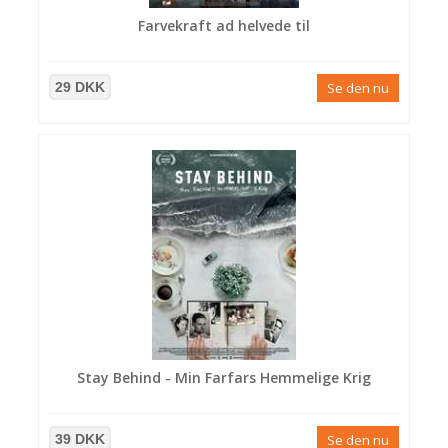
Farvekraft ad helvede til
29 DKK
Se den nu
Stay Behind - Min Farfars Hemmelige Krig
39 DKK
Se den nu