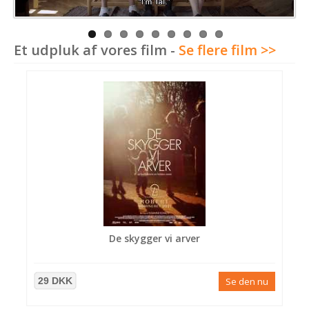
Et udpluk af vores film -
Se flere film >>
De skygger vi arver
29 DKK
Se den nu