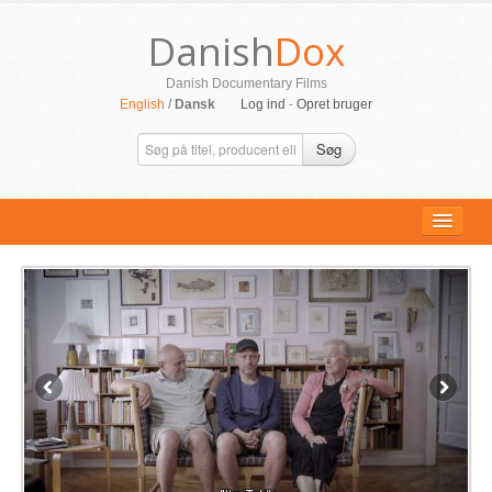
Danish
Dox
Danish Documentary Films
English
/
Dansk
Log ind
-
Opret bruger
Søg
ALLE FILM
PERSONER
SUPPORT
KONTAKT